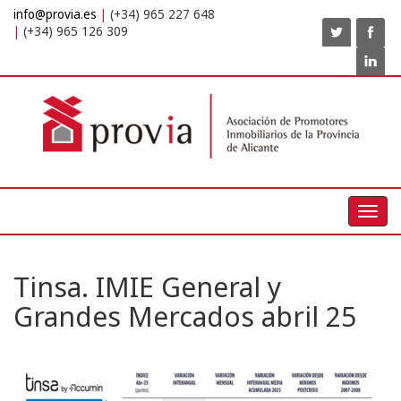
info@provia.es
(+34) 965 227 648
(+34) 965 126 309
Toggl
navig
Tinsa. IMIE General y
Grandes Mercados abril 25