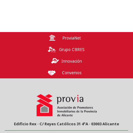
ProviaNet
Grupo CBRES
Innovación
Convenios
Edificio Rex · C/ Reyes Católicos 31 4ºA · 03003 Alicante