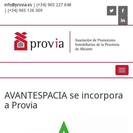
info@provia.es
(+34) 965 227 648
(+34) 965 126 309
Toggl
navig
AVANTESPACIA se incorpora
a Provia