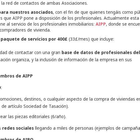
la red de contactos de ambas Asociaciones.
para nuestros asociados
, con el fin de que quienes tengáis como pú
ales que AIPP pone a disposición de los profesionales. Actualmente esta
 al servicio de los profesionales inmobiliarios:
AIPP
, donde se encue
compradores de vivienda.
 paquete de servicios por 400£
(33£/mes) que incluye:
lidad de contactar con una gran
base de datos de profesionales del
ación organiza, y la inclusión de información de la empresa en sus
embros de AIPP
O
:
mociones, destinos, o cualquier aspecto de la compra de viviendas en
de artículo Sociedad de Tasación).
r las piezas editoriales (6/año).
as
redes sociales
llegando a miles de personas (ejemplos de campaña
embros de AIPO
.