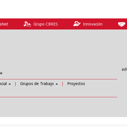
iaNet
Grupo CBRES
Innovación
in
te
ncial
Grupos de Trabajo
Proyectos