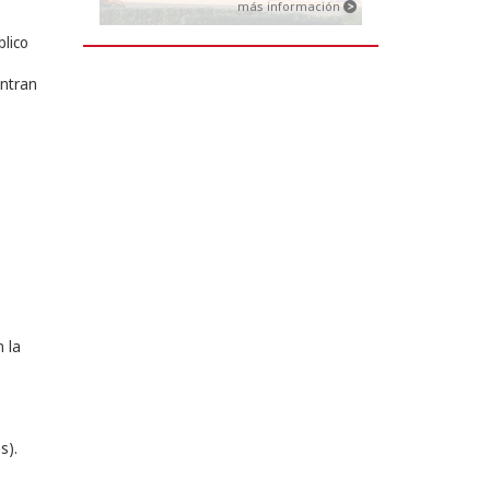
más información
blico
ntran
 la
s).