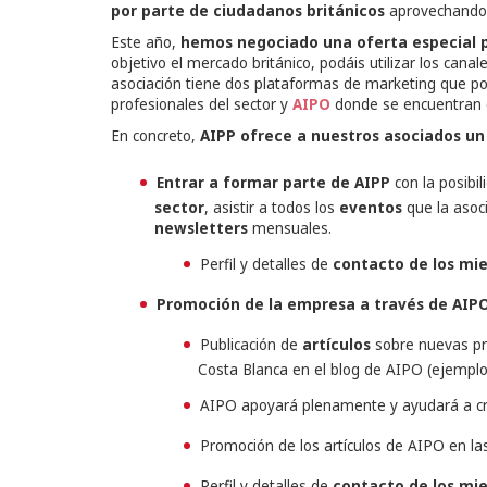
por parte de ciudadanos británicos
aprovechando 
Este año,
hemos negociado una oferta especial 
objetivo el mercado británico, podáis utilizar los can
asociación tiene dos plataformas de marketing que pone
profesionales del sector y
AIPO
donde se encuentran 
En concreto,
AIPP ofrece a nuestros asociados un
Entrar a formar parte de AIPP
con la posibi
sector
, asistir a todos los
eventos
que la asoci
newsletters
mensuales.
Perfil y detalles de
contacto de los mi
Promoción de la empresa a través de AIP
Publicación de
artículos
sobre nuevas pro
Costa Blanca en el blog de AIPO (ejemplo 
AIPO apoyará plenamente y ayudará a crea
Promoción de los artículos de AIPO en l
Perfil y detalles de
contacto de los mi