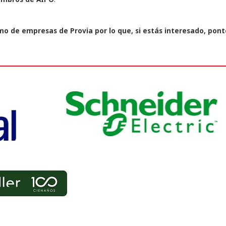
imo de empresas de Provia por lo que, si estás interesado, pon