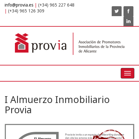
info@provia.es
(+34) 965 227 648
(+34) 965 126 309
Toggl
navig
I Almuerzo Inmobiliario
Provia